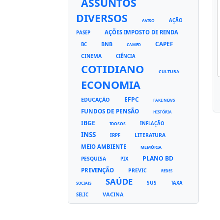
ASSUNTOS
DIVERSOS
AÇÃO
AVISO
AÇÕES IMPOSTO DE RENDA
PASEP
CAPEF
BNB
BC
CAMED
CINEMA
CIÊNCIA
COTIDIANO
CULTURA
ECONOMIA
EFPC
EDUCAÇÃO
FAKE NEWS
FUNDOS DE PENSÃO
HISTÓRIA
IBGE
INFLAÇÃO
IDOSOS
INSS
LITERATURA
IRPF
MEIO AMBIENTE
MEMÓRIA
PLANO BD
PESQUISA
PIX
PREVENÇÃO
PREVIC
REDES
SAÚDE
SUS
TAXA
SOCIAIS
VACINA
SELIC