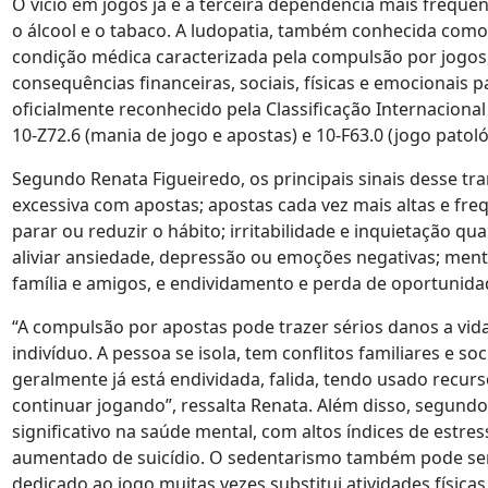
O vício em jogos já é a terceira dependência mais freque
o álcool e o tabaco. A ludopatia, também conhecida como 
condição médica caracterizada pela compulsão por jogos
consequências financeiras, sociais, físicas e emocionais p
oficialmente reconhecido pela Classificação Internaciona
10-Z72.6 (mania de jogo e apostas) e 10-F63.0 (jogo patol
Segundo Renata Figueiredo, os principais sinais desse t
excessiva com apostas; apostas cada vez mais altas e freq
parar ou reduzir o hábito; irritabilidade e inquietação q
aliviar ansiedade, depressão ou emoções negativas; ment
família e amigos, e endividamento e perda de oportunidad
“A compulsão por apostas pode trazer sérios danos a vida 
indivíduo. A pessoa se isola, tem conflitos familiares e so
geralmente já está endividada, falida, tendo usado recurs
continuar jogando”, ressalta Renata. Além disso, segundo
significativo na saúde mental, com altos índices de estre
aumentado de suicídio. O sedentarismo também pode se
dedicado ao jogo muitas vezes substitui atividades físicas 