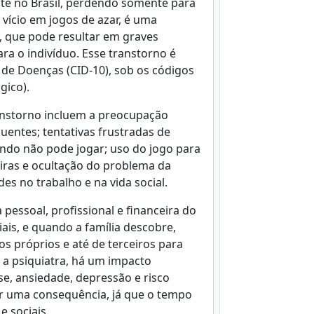
nte no Brasil, perdendo somente para
vício em jogos de azar, é uma
, que pode resultar em graves
ara o indivíduo. Esse transtorno é
l de Doenças (CID-10), sob os códigos
ógico).
ranstorno incluem a preocupação
uentes; tentativas frustradas de
uando não pode jogar; uso do jogo para
iras e ocultação do problema da
es no trabalho e na vida social.
pessoal, profissional e financeira do
ciais, e quando a família descobre,
os próprios e até de terceiros para
 a psiquiatra, há um impacto
sse, ansiedade, depressão e risco
r uma consequência, já que o tempo
e sociais.