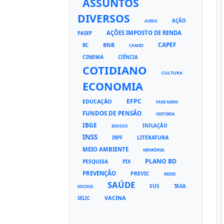
ASSUNTOS
DIVERSOS
AÇÃO
AVISO
AÇÕES IMPOSTO DE RENDA
PASEP
CAPEF
BNB
BC
CAMED
CINEMA
CIÊNCIA
COTIDIANO
CULTURA
ECONOMIA
EFPC
EDUCAÇÃO
FAKE NEWS
FUNDOS DE PENSÃO
HISTÓRIA
IBGE
INFLAÇÃO
IDOSOS
INSS
LITERATURA
IRPF
MEIO AMBIENTE
MEMÓRIA
PLANO BD
PESQUISA
PIX
PREVENÇÃO
PREVIC
REDES
SAÚDE
SUS
TAXA
SOCIAIS
VACINA
SELIC