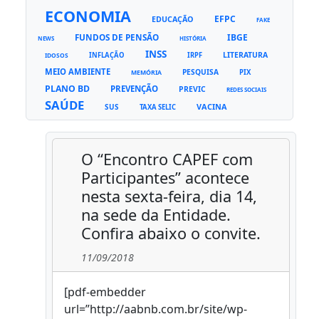
ECONOMIA
EFPC
EDUCAÇÃO
FAKE
FUNDOS DE PENSÃO
IBGE
NEWS
HISTÓRIA
INSS
LITERATURA
INFLAÇÃO
IRPF
IDOSOS
MEIO AMBIENTE
PESQUISA
PIX
MEMÓRIA
PLANO BD
PREVENÇÃO
PREVIC
REDES SOCIAIS
SAÚDE
VACINA
SUS
TAXA SELIC
O “Encontro CAPEF com
Participantes” acontece
nesta sexta-feira, dia 14,
na sede da Entidade.
Confira abaixo o convite.
11/09/2018
[pdf-embedder
url=”http://aabnb.com.br/site/wp-