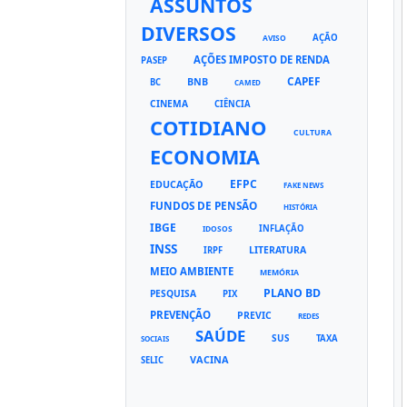
ASSUNTOS
DIVERSOS
AÇÃO
AVISO
AÇÕES IMPOSTO DE RENDA
PASEP
CAPEF
BNB
BC
CAMED
CINEMA
CIÊNCIA
COTIDIANO
CULTURA
ECONOMIA
EFPC
EDUCAÇÃO
FAKE NEWS
FUNDOS DE PENSÃO
HISTÓRIA
IBGE
INFLAÇÃO
IDOSOS
INSS
LITERATURA
IRPF
MEIO AMBIENTE
MEMÓRIA
PLANO BD
PESQUISA
PIX
PREVENÇÃO
PREVIC
REDES
SAÚDE
SUS
TAXA
SOCIAIS
VACINA
SELIC