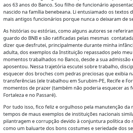
aos 63 anos do Banco. Sou filho de funcionário aposenta
nascido na família benebeana. Li entusiamado os textos d
mais antigos funcionários porque nunca o deixaram de se
As histórias ou estórias, como alguns autores se referi
guardo do BNB e são ratificadas pelas mesmas contatada
dizer que desfrutei, principalmente durante minha infância
adulta, dos exemplos da Instituição repassados pelo meu
momentos trabalhados no Banco, desde a sua admissão 
aposentou. Nessa trajetória escutei sobre trabalho, disci
esquecer dos broches com pedras preciosas que exibia na
transferências (ele trabalhou em Surubim-PE, Recife e Fo
momentos de prazer (também não poderia esquecer as fes
Fortaleza e no Passaré).
Por tudo isso, fico feliz e orgulhoso pela manutenção d
tempos de maus exemplos de instituições nacionais simi
pilantragem e corrupção devido à conjuntura política do
como um baluarte dos bons costumes e seriedade dos se