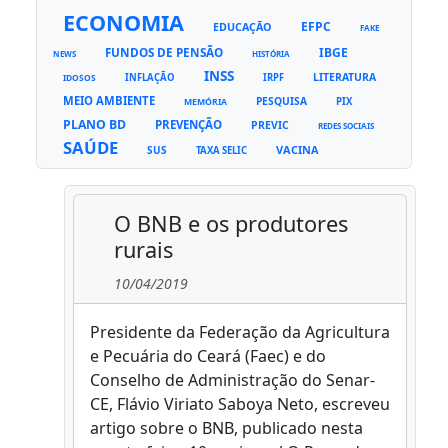
ECONOMIA
EFPC
EDUCAÇÃO
FAKE
FUNDOS DE PENSÃO
IBGE
NEWS
HISTÓRIA
INSS
LITERATURA
INFLAÇÃO
IRPF
IDOSOS
MEIO AMBIENTE
PESQUISA
PIX
MEMÓRIA
PLANO BD
PREVENÇÃO
PREVIC
REDES SOCIAIS
SAÚDE
VACINA
SUS
TAXA SELIC
O BNB e os produtores
rurais
10/04/2019
Presidente da Federação da Agricultura
e Pecuária do Ceará (Faec) e do
Conselho de Administração do Senar-
CE, Flávio Viriato Saboya Neto, escreveu
artigo sobre o BNB, publicado nesta