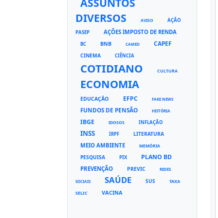
ASSUNTOS
DIVERSOS
AÇÃO
AVISO
AÇÕES IMPOSTO DE RENDA
PASEP
CAPEF
BNB
BC
CAMED
CINEMA
CIÊNCIA
COTIDIANO
CULTURA
ECONOMIA
EFPC
EDUCAÇÃO
FAKE NEWS
FUNDOS DE PENSÃO
HISTÓRIA
IBGE
INFLAÇÃO
IDOSOS
INSS
LITERATURA
IRPF
MEIO AMBIENTE
MEMÓRIA
PLANO BD
PESQUISA
PIX
PREVENÇÃO
PREVIC
REDES
SAÚDE
SUS
TAXA
SOCIAIS
VACINA
SELIC