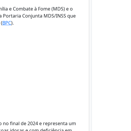
mília e Combate à Fome (MDS) e o
ma Portaria Conjunta MDS/INSS que
 (
BPC
).
 no final de 2024 e representa um
soas idosas e com deficiência em