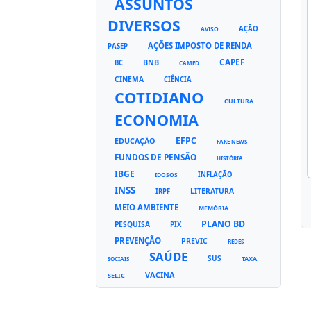
ASSUNTOS
DIVERSOS
AÇÃO
AVISO
AÇÕES IMPOSTO DE RENDA
PASEP
CAPEF
BNB
BC
CAMED
CINEMA
CIÊNCIA
COTIDIANO
CULTURA
ECONOMIA
EFPC
EDUCAÇÃO
FAKE NEWS
FUNDOS DE PENSÃO
HISTÓRIA
IBGE
INFLAÇÃO
IDOSOS
INSS
LITERATURA
IRPF
MEIO AMBIENTE
MEMÓRIA
PLANO BD
PESQUISA
PIX
PREVENÇÃO
PREVIC
REDES
SAÚDE
SUS
TAXA
SOCIAIS
VACINA
SELIC