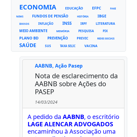
ECONOMIA
EFPC
EDUCAÇÃO
FAKE
FUNDOS DE PENSÃO
IBGE
NEWS
HISTÓRIA
INSS
LITERATURA
INFLAÇÃO
IRPF
IDOSOS
MEIO AMBIENTE
PESQUISA
PIX
MEMÓRIA
PLANO BD
PREVENÇÃO
PREVIC
REDES SOCIAIS
SAÚDE
VACINA
SUS
TAXA SELIC
AABNB, Ação Pasep
Nota de esclarecimento da
AABNB sobre Ações do
PASEP
14/03/2024
A pedido da
AABNB
, o escritório
LAGE ALENCAR ADVOGADOS
encaminhou à Associação uma