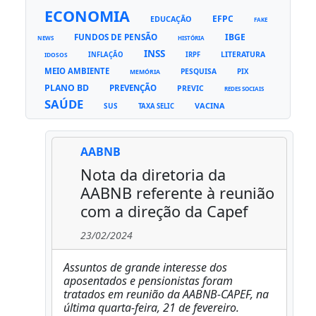
ECONOMIA
EFPC
EDUCAÇÃO
FAKE
FUNDOS DE PENSÃO
IBGE
NEWS
HISTÓRIA
INSS
LITERATURA
INFLAÇÃO
IRPF
IDOSOS
MEIO AMBIENTE
PESQUISA
PIX
MEMÓRIA
PLANO BD
PREVENÇÃO
PREVIC
REDES SOCIAIS
SAÚDE
VACINA
SUS
TAXA SELIC
AABNB
Nota da diretoria da
AABNB referente à reunião
com a direção da Capef
23/02/2024
Assuntos de grande interesse dos
aposentados e pensionistas foram
tratados em reunião da AABNB-CAPEF, na
última quarta-feira, 21 de fevereiro.