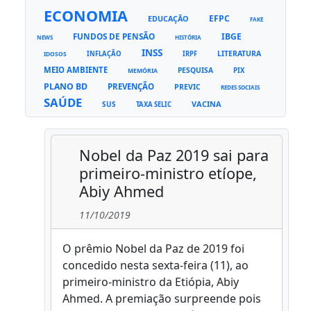
ECONOMIA
EFPC
EDUCAÇÃO
FAKE
FUNDOS DE PENSÃO
IBGE
NEWS
HISTÓRIA
INSS
LITERATURA
INFLAÇÃO
IRPF
IDOSOS
MEIO AMBIENTE
PESQUISA
PIX
MEMÓRIA
PLANO BD
PREVENÇÃO
PREVIC
REDES SOCIAIS
SAÚDE
VACINA
SUS
TAXA SELIC
Nobel da Paz 2019 sai para
primeiro-ministro etíope,
Abiy Ahmed
11/10/2019
O prêmio Nobel da Paz de 2019 foi
concedido nesta sexta-feira (11), ao
primeiro-ministro da Etiópia, Abiy
Ahmed. A premiação surpreende pois