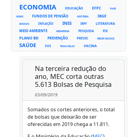
ECONOMIA
EFPC
EDUCAÇÃO
FAKE
FUNDOS DE PENSÃO
IBGE
NEWS
HISTÓRIA
INSS
LITERATURA
INFLAÇÃO
IRPF
IDOSOS
MEIO AMBIENTE
PESQUISA
PIX
MEMÓRIA
PLANO BD
PREVENÇÃO
PREVIC
REDES SOCIAIS
SAÚDE
VACINA
SUS
TAXA SELIC
Na terceira redução do
ano, MEC corta outras
5.613 Bolsas de Pesquisa
03/09/2019
Somados os cortes anteriores, o total
de bolsas que deixarão de ser
oferecidas em 2019 chega a 11.811.
E o Ministério da Educação (
MEC
)