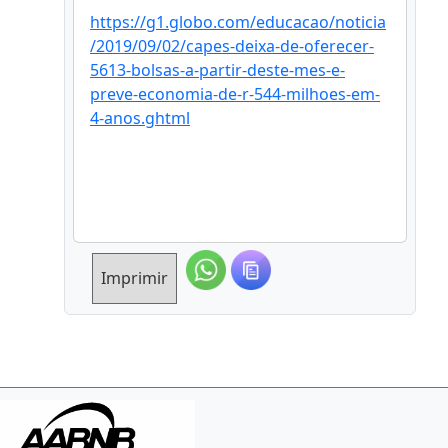
https://g1.globo.com/educacao/noticia
/2019/09/02/capes-deixa-de-oferecer-
5613-bolsas-a-partir-deste-mes-e-
preve-economia-de-r-544-milhoes-em-
4-anos.ghtml
Imprimir