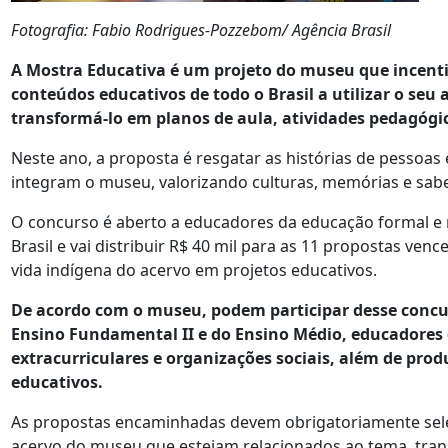
Fotografia: Fabio Rodrigues-Pozzebom/ Agência Brasil
A Mostra Educativa é um projeto do museu que incent
conteúdos educativos de todo o Brasil a utilizar o seu a
transformá-lo em planos de aula, atividades pedagógic
Neste ano, a proposta é resgatar as histórias de pessoa
integram o museu, valorizando culturas, memórias e sabe
O concurso é aberto a educadores da educação formal e n
Brasil e vai distribuir R$ 40 mil para as 11 propostas venc
vida indígena do acervo em projetos educativos.
De acordo com o museu, podem participar desse concu
Ensino Fundamental II e do Ensino Médio, educadores
extracurriculares e organizações sociais, além de prod
educativos.
As propostas encaminhadas devem obrigatoriamente sele
acervo do museu que estejam relacionados ao tema, tra