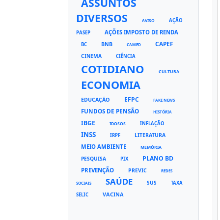
ASSUNTOS
DIVERSOS
AÇÃO
AVISO
AÇÕES IMPOSTO DE RENDA
PASEP
CAPEF
BNB
BC
CAMED
CINEMA
CIÊNCIA
COTIDIANO
CULTURA
ECONOMIA
EFPC
EDUCAÇÃO
FAKE NEWS
FUNDOS DE PENSÃO
HISTÓRIA
IBGE
INFLAÇÃO
IDOSOS
INSS
LITERATURA
IRPF
MEIO AMBIENTE
MEMÓRIA
PLANO BD
PESQUISA
PIX
PREVENÇÃO
PREVIC
REDES
SAÚDE
SUS
TAXA
SOCIAIS
VACINA
SELIC