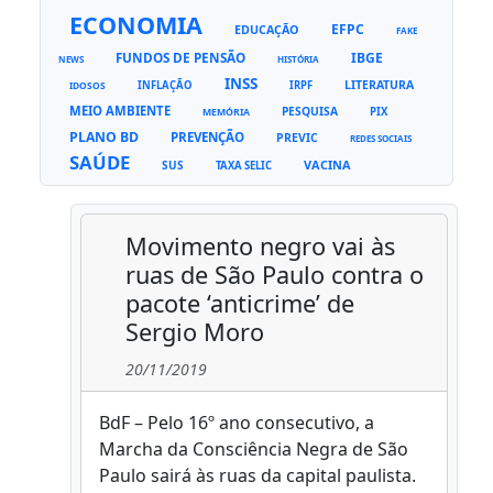
ECONOMIA
EFPC
EDUCAÇÃO
FAKE
FUNDOS DE PENSÃO
IBGE
NEWS
HISTÓRIA
INSS
LITERATURA
INFLAÇÃO
IRPF
IDOSOS
MEIO AMBIENTE
PESQUISA
PIX
MEMÓRIA
PLANO BD
PREVENÇÃO
PREVIC
REDES SOCIAIS
SAÚDE
VACINA
SUS
TAXA SELIC
Movimento negro vai às
ruas de São Paulo contra o
pacote ‘anticrime’ de
Sergio Moro
20/11/2019
BdF – Pelo 16º ano consecutivo, a
Marcha da Consciência Negra de São
Paulo sairá às ruas da capital paulista.