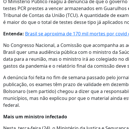
O Ministério Público reagiu à denúncia de que o governo
testes PCR prestes a vencer armazenados em Guarulhos e
Tribunal de Contas da União (TCU). A quantidade de exam
é maior do que o total de testes desse tipo já aplicados no
Entenda:
Brasil se aproxima de 170 mil mortes por covid
No Congresso Nacional, a Comissão que acompanha as a
Brasil quer uma audiência pública com o ministro da Saú
data para a reunião, mas o ministro irá ao colegiado no 
gastos da pandemia e o relatório final da comissão deve
A denúncia foi feita no fim de semana passado pelo jorna
publicação, os exames têm prazo de validade em dezembro
Bolsonaro (sem partido) chegou a dizer que a responsabi
municípios, mas não explicou por que o material ainda 
federal.
Mais um ministro infectado
Nesta terça-feira (24), o Ministério da Justiça e Seguran