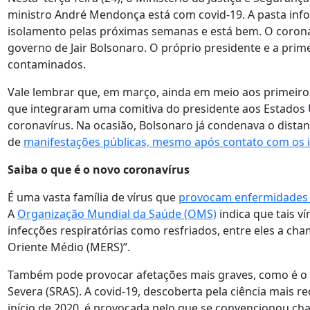
ministro André Mendonça está com covid-19. A pasta in
isolamento pelas próximas semanas e está bem. O coronav
governo de Jair Bolsonaro. O próprio presidente e a pri
contaminados.
Vale lembrar que, em março, ainda em meio aos primeiros
que integraram uma comitiva do presidente aos Estados 
coronavírus. Na ocasião, Bolsonaro já condenava o distan
de
manifestações públicas, mesmo após contato com os 
Saiba o que é o novo coronavírus
É uma vasta família de vírus que
provocam enfermidade
A
Organização Mundial da Saúde (OMS)
indica que tais 
infecções respiratórias como resfriados, entre eles a ch
Oriente Médio (MERS)”.
Também pode provocar afetações mais graves, como é o 
Severa (SRAS). A covid-19, descoberta pela ciência mais re
início de 2020, é provocada pelo que se convencionou ch