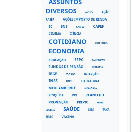
ASSUNTOS
DIVERSOS
AÇÃO
AVISO
AÇÕES IMPOSTO DE RENDA
PASEP
CAPEF
BNB
BC
CAMED
CINEMA
CIÊNCIA
COTIDIANO
CULTURA
ECONOMIA
EFPC
EDUCAÇÃO
FAKE NEWS
FUNDOS DE PENSÃO
HISTÓRIA
IBGE
INFLAÇÃO
IDOSOS
INSS
LITERATURA
IRPF
MEIO AMBIENTE
MEMÓRIA
PLANO BD
PESQUISA
PIX
PREVENÇÃO
PREVIC
REDES
SAÚDE
SUS
TAXA
SOCIAIS
VACINA
SELIC