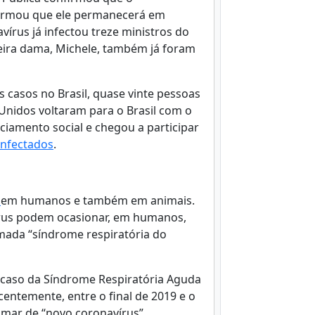
formou que ele permanecerá em
írus já infectou treze ministros do
meira dama, Michele, também já foram
 casos no Brasil, quase vinte pessoas
Unidos voltaram para o Brasil com o
ciamento social e chegou a participar
infectados
.
s
em humanos e também em animais.
vírus podem ocasionar, em humanos,
amada “síndrome respiratória do
caso da Síndrome Respiratória Aguda
centemente, entre o final de 2019 e o
amar de “novo coronavírus”.