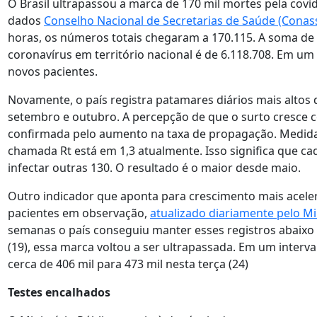
O Brasil ultrapassou a marca de 170 mil mortes pela covid
dados
Conselho Nacional de Secretarias de Saúde (Conas
horas, os números totais chegaram a 170.115. A soma de
coronavírus em território nacional é de 6.118.708. Em um
novos pacientes.
Novamente, o país registra patamares diários mais alto
setembro e outubro. A percepção de que o surto cresce c
confirmada pelo aumento na taxa de propagação. Medid
chamada Rt está em 1,3 atualmente. Isso significa que ca
infectar outras 130. O resultado é o maior desde maio.
Outro indicador que aponta para crescimento mais aceler
pacientes em observação,
atualizado diariamente pelo Mi
semanas o país conseguiu manter esses registros abaixo 
(19), essa marca voltou a ser ultrapassada. Em um interva
cerca de 406 mil para 473 mil nesta terça (24)
Testes encalhados