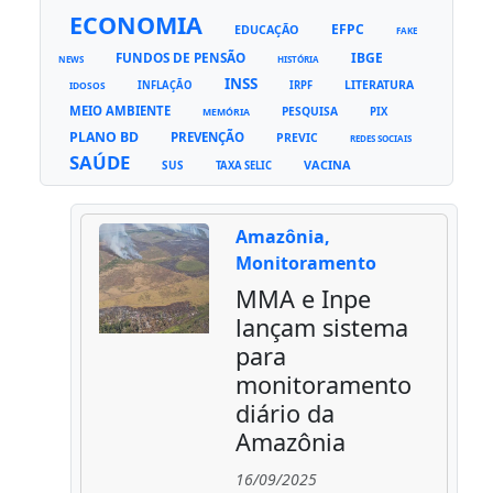
ECONOMIA
EFPC
EDUCAÇÃO
FAKE
FUNDOS DE PENSÃO
IBGE
NEWS
HISTÓRIA
INSS
LITERATURA
INFLAÇÃO
IRPF
IDOSOS
MEIO AMBIENTE
PESQUISA
PIX
MEMÓRIA
PLANO BD
PREVENÇÃO
PREVIC
REDES SOCIAIS
SAÚDE
VACINA
SUS
TAXA SELIC
Amazônia,
Monitoramento
MMA e Inpe
lançam sistema
para
monitoramento
diário da
Amazônia
16/09/2025