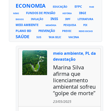
ECONOMIA
EFPC
EDUCAÇÃO
FAKE
FUNDOS DE PENSÃO
IBGE
NEWS
HISTÓRIA
INSS
LITERATURA
INFLAÇÃO
IRPF
IDOSOS
MEIO AMBIENTE
PESQUISA
PIX
MEMÓRIA
PLANO BD
PREVENÇÃO
PREVIC
REDES SOCIAIS
SAÚDE
VACINA
SUS
TAXA SELIC
meio ambiente, PL da
devastação
Marina Silva
afirma que
licenciamento
ambiental sofreu
“golpe de morte”
23/05/2025