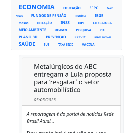
ECONOMIA
EFPC
EDUCAÇÃO
FAKE
FUNDOS DE PENSÃO
IBGE
NEWS
HISTÓRIA
INSS
LITERATURA
INFLAÇÃO
IRPF
IDOSOS
MEIO AMBIENTE
PESQUISA
PIX
MEMÓRIA
PLANO BD
PREVENÇÃO
PREVIC
REDES SOCIAIS
SAÚDE
VACINA
SUS
TAXA SELIC
Metalúrgicos do ABC
entregam a Lula proposta
para ‘resgatar’ o setor
automobilístico
05/05/2023
A reportagem é do portal de notícias Rede
Brasil Atual…