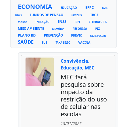
ECONOMIA
EFPC
EDUCAÇÃO
FAKE
FUNDOS DE PENSÃO
IBGE
NEWS
HISTÓRIA
INSS
LITERATURA
INFLAÇÃO
IRPF
IDOSOS
MEIO AMBIENTE
PESQUISA
PIX
MEMÓRIA
PLANO BD
PREVENÇÃO
PREVIC
REDES SOCIAIS
SAÚDE
VACINA
SUS
TAXA SELIC
Convivência,
Educação, MEC
MEC fará
pesquisa sobre
impacto da
restrição do uso
de celular nas
escolas
13/01/2026