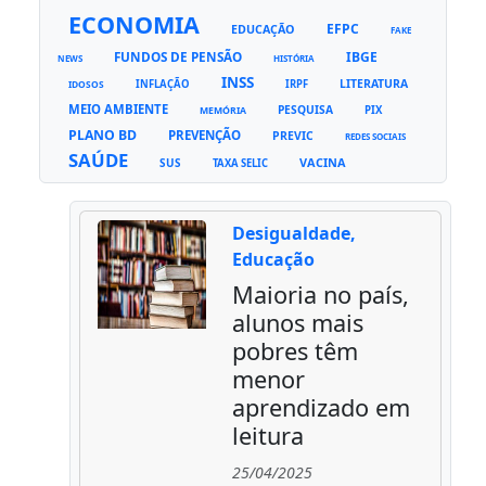
ECONOMIA
EFPC
EDUCAÇÃO
FAKE
FUNDOS DE PENSÃO
IBGE
NEWS
HISTÓRIA
INSS
LITERATURA
INFLAÇÃO
IRPF
IDOSOS
MEIO AMBIENTE
PESQUISA
PIX
MEMÓRIA
PLANO BD
PREVENÇÃO
PREVIC
REDES SOCIAIS
SAÚDE
VACINA
SUS
TAXA SELIC
Desigualdade,
Educação
Maioria no país,
alunos mais
pobres têm
menor
aprendizado em
leitura
25/04/2025