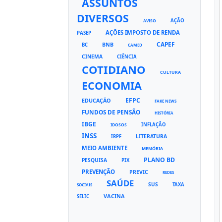
ASSUNTOS
DIVERSOS
AÇÃO
AVISO
AÇÕES IMPOSTO DE RENDA
PASEP
CAPEF
BNB
BC
CAMED
CINEMA
CIÊNCIA
COTIDIANO
CULTURA
ECONOMIA
EFPC
EDUCAÇÃO
FAKE NEWS
FUNDOS DE PENSÃO
HISTÓRIA
IBGE
INFLAÇÃO
IDOSOS
INSS
LITERATURA
IRPF
MEIO AMBIENTE
MEMÓRIA
PLANO BD
PESQUISA
PIX
PREVENÇÃO
PREVIC
REDES
SAÚDE
SUS
TAXA
SOCIAIS
VACINA
SELIC