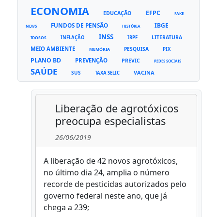
ECONOMIA
EFPC
EDUCAÇÃO
FAKE
FUNDOS DE PENSÃO
IBGE
NEWS
HISTÓRIA
INSS
LITERATURA
INFLAÇÃO
IRPF
IDOSOS
MEIO AMBIENTE
PESQUISA
PIX
MEMÓRIA
PLANO BD
PREVENÇÃO
PREVIC
REDES SOCIAIS
SAÚDE
VACINA
SUS
TAXA SELIC
Liberação de agrotóxicos
preocupa especialistas
26/06/2019
A liberação de 42 novos agrotóxicos,
no último dia 24, amplia o número
recorde de pesticidas autorizados pelo
governo federal neste ano, que já
chega a 239;