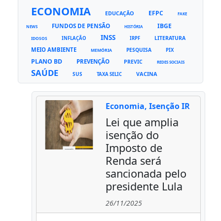
ECONOMIA
EFPC
EDUCAÇÃO
FAKE
FUNDOS DE PENSÃO
IBGE
NEWS
HISTÓRIA
INSS
LITERATURA
INFLAÇÃO
IRPF
IDOSOS
MEIO AMBIENTE
PESQUISA
PIX
MEMÓRIA
PLANO BD
PREVENÇÃO
PREVIC
REDES SOCIAIS
SAÚDE
VACINA
SUS
TAXA SELIC
Economia, Isenção IR
Lei que amplia
isenção do
Imposto de
Renda será
sancionada pelo
presidente Lula
26/11/2025