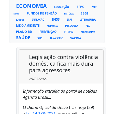
ECONOMIA
EFPC
EDUCAÇÃO
FAKE
FUNDOS DE PENSÃO
IBGE
NEWS
HISTÓRIA
INSS
LITERATURA
INFLAÇÃO
IRPF
IDOSOS
MEIO AMBIENTE
PESQUISA
PIX
MEMÓRIA
PLANO BD
PREVENÇÃO
PREVIC
REDES SOCIAIS
SAÚDE
VACINA
SUS
TAXA SELIC
Legislação contra violência
doméstica fica mais dura
para agressores
29/07/2021
Informação extraída do portal de notícias
Agência Brasil…
O
Diário Oficial da União
traz hoje (29)
a
Lei 14.188/2021
, que prevê aos