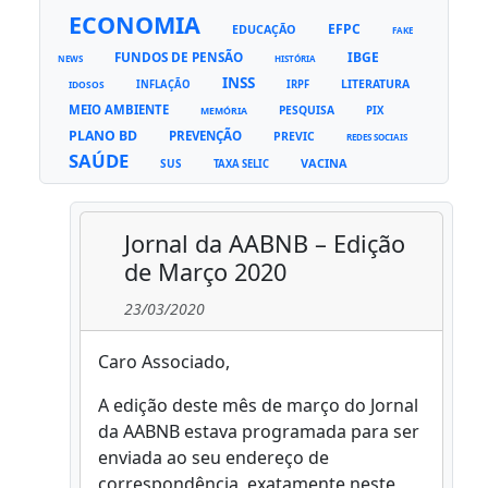
ECONOMIA
EFPC
EDUCAÇÃO
FAKE
FUNDOS DE PENSÃO
IBGE
NEWS
HISTÓRIA
INSS
LITERATURA
INFLAÇÃO
IRPF
IDOSOS
MEIO AMBIENTE
PESQUISA
PIX
MEMÓRIA
PLANO BD
PREVENÇÃO
PREVIC
REDES SOCIAIS
SAÚDE
VACINA
SUS
TAXA SELIC
Jornal da AABNB – Edição
de Março 2020
23/03/2020
Caro Associado,
A edição deste mês de março do Jornal
da AABNB estava programada para ser
enviada ao seu endereço de
correspondência, exatamente neste