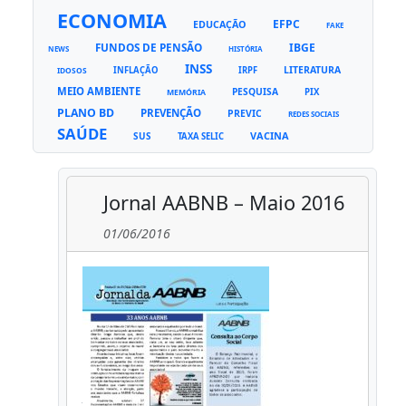
ECONOMIA
EFPC
EDUCAÇÃO
FAKE
FUNDOS DE PENSÃO
IBGE
NEWS
HISTÓRIA
INSS
LITERATURA
INFLAÇÃO
IRPF
IDOSOS
MEIO AMBIENTE
PESQUISA
PIX
MEMÓRIA
PLANO BD
PREVENÇÃO
PREVIC
REDES SOCIAIS
SAÚDE
VACINA
SUS
TAXA SELIC
Jornal AABNB – Maio 2016
01/06/2016