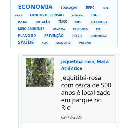
ECONOMIA
EFPC
EDUCAÇÃO
FAKE
FUNDOS DE PENSÃO
IBGE
NEWS
HISTÓRIA
INSS
LITERATURA
INFLAÇÃO
IRPF
IDOSOS
MEIO AMBIENTE
PESQUISA
PIX
MEMÓRIA
PLANO BD
PREVENÇÃO
PREVIC
REDES SOCIAIS
SAÚDE
VACINA
SUS
TAXA SELIC
jequetibá-rosa, Mata
Atlântica
Jequitibá-rosa
com cerca de 500
anos é localizado
em parque no
Rio
02/10/2025