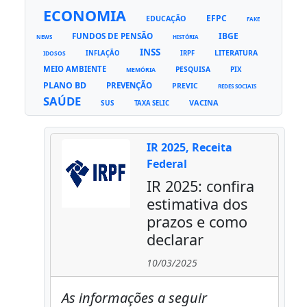
ECONOMIA
EFPC
EDUCAÇÃO
FAKE
FUNDOS DE PENSÃO
IBGE
NEWS
HISTÓRIA
INSS
LITERATURA
INFLAÇÃO
IRPF
IDOSOS
MEIO AMBIENTE
PESQUISA
PIX
MEMÓRIA
PLANO BD
PREVENÇÃO
PREVIC
REDES SOCIAIS
SAÚDE
VACINA
SUS
TAXA SELIC
IR 2025, Receita
Federal
IR 2025: confira
estimativa dos
prazos e como
declarar
10/03/2025
As informações a seguir