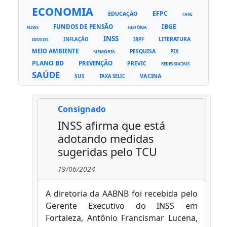
ECONOMIA
EFPC
EDUCAÇÃO
FAKE
FUNDOS DE PENSÃO
IBGE
NEWS
HISTÓRIA
INSS
LITERATURA
INFLAÇÃO
IRPF
IDOSOS
MEIO AMBIENTE
PESQUISA
PIX
MEMÓRIA
PLANO BD
PREVENÇÃO
PREVIC
REDES SOCIAIS
SAÚDE
VACINA
SUS
TAXA SELIC
Consignado
INSS afirma que está
adotando medidas
sugeridas pelo TCU
19/06/2024
A diretoria da AABNB foi recebida pelo
Gerente Executivo do INSS em
Fortaleza, Antônio Francismar Lucena,