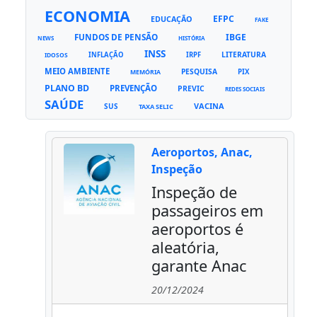
ECONOMIA
EFPC
EDUCAÇÃO
FAKE
FUNDOS DE PENSÃO
IBGE
NEWS
HISTÓRIA
INSS
LITERATURA
INFLAÇÃO
IRPF
IDOSOS
MEIO AMBIENTE
PESQUISA
PIX
MEMÓRIA
PLANO BD
PREVENÇÃO
PREVIC
REDES SOCIAIS
SAÚDE
VACINA
SUS
TAXA SELIC
Aeroportos, Anac,
Inspeção
Inspeção de
passageiros em
aeroportos é
aleatória,
garante Anac
20/12/2024