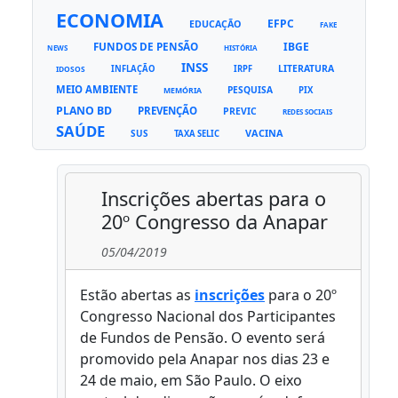
ECONOMIA
EFPC
EDUCAÇÃO
FAKE
FUNDOS DE PENSÃO
IBGE
NEWS
HISTÓRIA
INSS
LITERATURA
INFLAÇÃO
IRPF
IDOSOS
MEIO AMBIENTE
PESQUISA
PIX
MEMÓRIA
PLANO BD
PREVENÇÃO
PREVIC
REDES SOCIAIS
SAÚDE
VACINA
SUS
TAXA SELIC
Inscrições abertas para o
20º Congresso da Anapar
05/04/2019
Estão abertas as
inscrições
para o 20º
Congresso Nacional dos Participantes
de Fundos de Pensão. O evento será
promovido pela Anapar nos dias 23 e
24 de maio, em São Paulo. O eixo