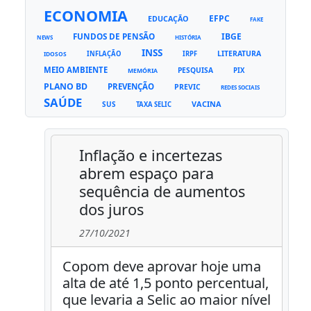
ECONOMIA
EFPC
EDUCAÇÃO
FAKE
FUNDOS DE PENSÃO
IBGE
NEWS
HISTÓRIA
INSS
LITERATURA
INFLAÇÃO
IRPF
IDOSOS
MEIO AMBIENTE
PESQUISA
PIX
MEMÓRIA
PLANO BD
PREVENÇÃO
PREVIC
REDES SOCIAIS
SAÚDE
VACINA
SUS
TAXA SELIC
Inflação e incertezas
abrem espaço para
sequência de aumentos
dos juros
27/10/2021
Copom deve aprovar hoje uma
alta de até 1,5 ponto percentual,
que levaria a Selic ao maior nível