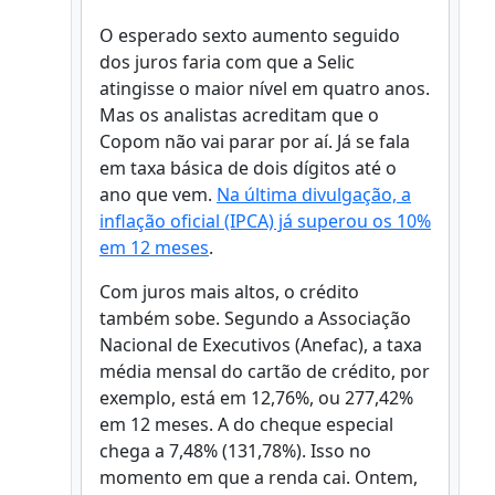
O esperado sexto aumento seguido
dos juros faria com que a Selic
atingisse o maior nível em quatro anos.
Mas os analistas acreditam que o
Copom não vai parar por aí. Já se fala
em taxa básica de dois dígitos até o
ano que vem.
Na última divulgação, a
inflação oficial (IPCA) já superou os 10%
em 12 meses
.
Com juros mais altos, o crédito
também sobe. Segundo a Associação
Nacional de Executivos (Anefac), a taxa
média mensal do cartão de crédito, por
exemplo, está em 12,76%, ou 277,42%
em 12 meses. A do cheque especial
chega a 7,48% (131,78%). Isso no
momento em que a renda cai. Ontem,