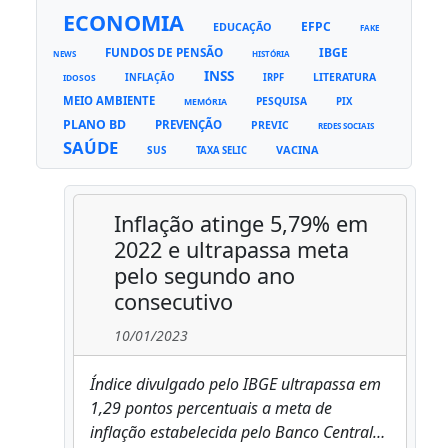
ECONOMIA
EFPC
EDUCAÇÃO
FAKE
FUNDOS DE PENSÃO
IBGE
NEWS
HISTÓRIA
INSS
LITERATURA
INFLAÇÃO
IRPF
IDOSOS
MEIO AMBIENTE
PESQUISA
PIX
MEMÓRIA
PLANO BD
PREVENÇÃO
PREVIC
REDES SOCIAIS
SAÚDE
VACINA
SUS
TAXA SELIC
Inflação atinge 5,79% em
2022 e ultrapassa meta
pelo segundo ano
consecutivo
10/01/2023
Índice divulgado pelo IBGE ultrapassa em
1,29 pontos percentuais a meta de
inflação estabelecida pelo Banco Central…