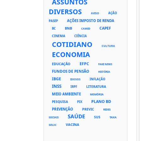
ASSUNTOS
DIVERSOS
AÇÃO
AVISO
AÇÕES IMPOSTO DE RENDA
PASEP
CAPEF
BNB
BC
CAMED
CINEMA
CIÊNCIA
COTIDIANO
CULTURA
ECONOMIA
EFPC
EDUCAÇÃO
FAKE NEWS
FUNDOS DE PENSÃO
HISTÓRIA
IBGE
INFLAÇÃO
IDOSOS
INSS
LITERATURA
IRPF
MEIO AMBIENTE
MEMÓRIA
PLANO BD
PESQUISA
PIX
PREVENÇÃO
PREVIC
REDES
SAÚDE
SUS
TAXA
SOCIAIS
VACINA
SELIC