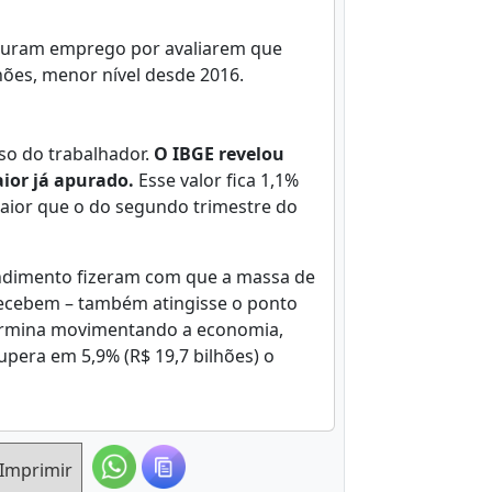
ocuram emprego por avaliarem que
ões, menor nível desde 2016.
so do trabalhador.
O IBGE revelou
ior já apurado.
Esse valor fica 1,1%
maior que o do segundo trimestre do
ndimento fizeram com que a massa de
 recebem – também atingisse o ponto
e termina movimentando a economia,
era em 5,9% (R$ 19,7 bilhões) o
Imprimir