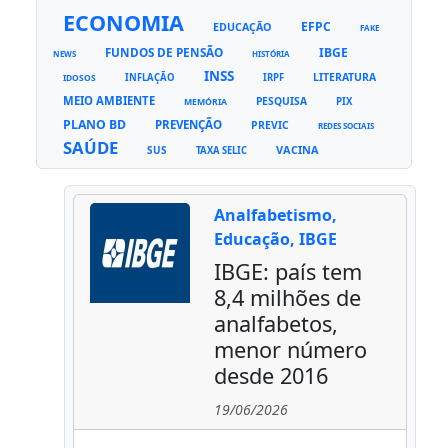
ECONOMIA
EFPC
EDUCAÇÃO
FAKE
FUNDOS DE PENSÃO
IBGE
NEWS
HISTÓRIA
INSS
LITERATURA
INFLAÇÃO
IRPF
IDOSOS
MEIO AMBIENTE
PESQUISA
PIX
MEMÓRIA
PLANO BD
PREVENÇÃO
PREVIC
REDES SOCIAIS
SAÚDE
VACINA
SUS
TAXA SELIC
Analfabetismo,
Educação, IBGE
IBGE: país tem
8,4 milhões de
analfabetos,
menor número
desde 2016
19/06/2026