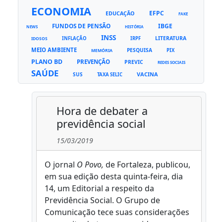
ECONOMIA
EFPC
EDUCAÇÃO
FAKE
FUNDOS DE PENSÃO
IBGE
NEWS
HISTÓRIA
INSS
LITERATURA
INFLAÇÃO
IRPF
IDOSOS
MEIO AMBIENTE
PESQUISA
PIX
MEMÓRIA
PLANO BD
PREVENÇÃO
PREVIC
REDES SOCIAIS
SAÚDE
VACINA
SUS
TAXA SELIC
Hora de debater a
previdência social
15/03/2019
O jornal
O Povo,
de Fortaleza, publicou,
em sua edição desta quinta-feira, dia
14, um Editorial a respeito da
Previdência Social. O Grupo de
Comunicação tece suas considerações