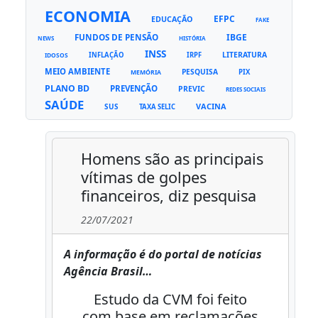
ECONOMIA
EFPC
EDUCAÇÃO
FAKE
FUNDOS DE PENSÃO
IBGE
NEWS
HISTÓRIA
INSS
LITERATURA
INFLAÇÃO
IRPF
IDOSOS
MEIO AMBIENTE
PESQUISA
PIX
MEMÓRIA
PLANO BD
PREVENÇÃO
PREVIC
REDES SOCIAIS
SAÚDE
VACINA
SUS
TAXA SELIC
Homens são as principais
vítimas de golpes
financeiros, diz pesquisa
22/07/2021
A informação é do portal de notícias
Agência Brasil…
Estudo da CVM foi feito
com base em reclamações