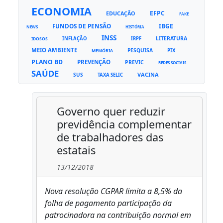
ECONOMIA
EFPC
EDUCAÇÃO
FAKE
FUNDOS DE PENSÃO
IBGE
NEWS
HISTÓRIA
INSS
LITERATURA
INFLAÇÃO
IRPF
IDOSOS
MEIO AMBIENTE
PESQUISA
PIX
MEMÓRIA
PLANO BD
PREVENÇÃO
PREVIC
REDES SOCIAIS
SAÚDE
VACINA
SUS
TAXA SELIC
Governo quer reduzir
previdência complementar
de trabalhadores das
estatais
13/12/2018
Nova resolução CGPAR limita a 8,5% da
folha de pagamento participação da
patrocinadora na contribuição normal em