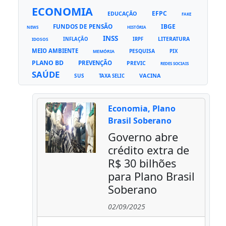
ECONOMIA
EFPC
EDUCAÇÃO
FAKE
FUNDOS DE PENSÃO
IBGE
NEWS
HISTÓRIA
INSS
LITERATURA
INFLAÇÃO
IRPF
IDOSOS
MEIO AMBIENTE
PESQUISA
PIX
MEMÓRIA
PLANO BD
PREVENÇÃO
PREVIC
REDES SOCIAIS
SAÚDE
VACINA
SUS
TAXA SELIC
Economia, Plano
Brasil Soberano
Governo abre
crédito extra de
R$ 30 bilhões
para Plano Brasil
Soberano
02/09/2025