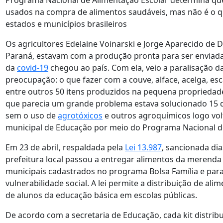
Programa Nacional de Alimentação Escolar determina qu
usados na compra de alimentos saudáveis, mas não é o q
estados e municípios brasileiros
Os agricultores Edelaine Voinarski e Jorge Aparecido de D
Paraná, estavam com a produção pronta para ser enviad
da
covid-19
chegou ao país. Com ela, veio a paralisação da
preocupação: o que fazer com a couve, alface, acelga, esc
entre outros 50 itens produzidos na pequena propriedad
que parecia um grande problema estava solucionado 15 d
sem o uso de
agrotóxicos
e outros agroquímicos logo vol
municipal de Educação por meio do Programa Nacional de
Em 23 de abril, respaldada pela
Lei 13.987
, sancionada dia
prefeitura local passou a entregar alimentos da merenda 
municipais cadastrados no programa Bolsa Família e para
vulnerabilidade social. A lei permite a distribuição de al
de alunos da educação básica em escolas públicas.
De acordo com a secretaria de Educação, cada kit distrib