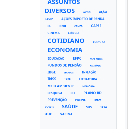
ASSUNTOS
DIVERSOS
AÇÃO
AVISO
AÇÕES IMPOSTO DE RENDA
PASEP
CAPEF
BNB
BC
CAMED
CINEMA
CIÊNCIA
COTIDIANO
CULTURA
ECONOMIA
EFPC
EDUCAÇÃO
FAKE NEWS
FUNDOS DE PENSÃO
HISTÓRIA
IBGE
INFLAÇÃO
IDOSOS
INSS
LITERATURA
IRPF
MEIO AMBIENTE
MEMÓRIA
PLANO BD
PESQUISA
PIX
PREVENÇÃO
PREVIC
REDES
SAÚDE
SUS
TAXA
SOCIAIS
VACINA
SELIC