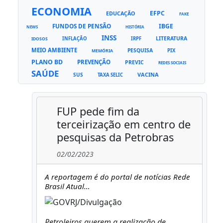
ECONOMIA
EFPC
EDUCAÇÃO
FAKE
FUNDOS DE PENSÃO
IBGE
NEWS
HISTÓRIA
INSS
LITERATURA
INFLAÇÃO
IRPF
IDOSOS
MEIO AMBIENTE
PESQUISA
PIX
MEMÓRIA
PLANO BD
PREVENÇÃO
PREVIC
REDES SOCIAIS
SAÚDE
VACINA
SUS
TAXA SELIC
FUP pede fim da
terceirização em centro de
pesquisas da Petrobras
02/02/2023
A reportagem é do portal de notícias Rede
Brasil Atual…
Petroleiros querem a realização de