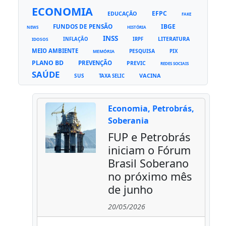
ECONOMIA
EFPC
EDUCAÇÃO
FAKE
FUNDOS DE PENSÃO
IBGE
NEWS
HISTÓRIA
INSS
LITERATURA
INFLAÇÃO
IRPF
IDOSOS
MEIO AMBIENTE
PESQUISA
PIX
MEMÓRIA
PLANO BD
PREVENÇÃO
PREVIC
REDES SOCIAIS
SAÚDE
VACINA
SUS
TAXA SELIC
Economia, Petrobrás,
Soberania
FUP e Petrobrás
iniciam o Fórum
Brasil Soberano
no próximo mês
de junho
20/05/2026