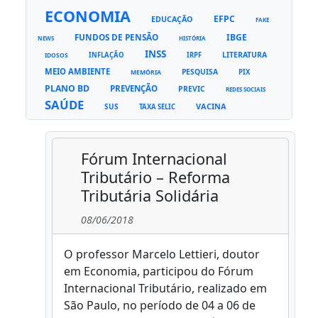
ECONOMIA
EFPC
EDUCAÇÃO
FAKE
FUNDOS DE PENSÃO
IBGE
NEWS
HISTÓRIA
INSS
LITERATURA
INFLAÇÃO
IRPF
IDOSOS
MEIO AMBIENTE
PESQUISA
PIX
MEMÓRIA
PLANO BD
PREVENÇÃO
PREVIC
REDES SOCIAIS
SAÚDE
VACINA
SUS
TAXA SELIC
Fórum Internacional
Tributário – Reforma
Tributária Solidária
08/06/2018
O professor Marcelo Lettieri, doutor
em Economia, participou do Fórum
Internacional Tributário, realizado em
São Paulo, no período de 04 a 06 de