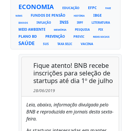
ECONOMIA
EFPC
EDUCAÇÃO
FAKE
FUNDOS DE PENSÃO
IBGE
NEWS
HISTÓRIA
INSS
LITERATURA
INFLAÇÃO
IRPF
IDOSOS
MEIO AMBIENTE
PESQUISA
PIX
MEMÓRIA
PLANO BD
PREVENÇÃO
PREVIC
REDES SOCIAIS
SAÚDE
VACINA
SUS
TAXA SELIC
Fique atento! BNB recebe
inscrições para seleção de
startups até dia 1º de julho
28/06/2019
Leia, abaixo, informação divulgada pelo
BNB e reproduzida em jornais desta sexta-
feira.
As startups interessadas em manter