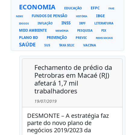
ECONOMIA
EFPC
EDUCAÇÃO
FAKE
FUNDOS DE PENSÃO
IBGE
NEWS
HISTÓRIA
INSS
LITERATURA
INFLAÇÃO
IRPF
IDOSOS
MEIO AMBIENTE
PESQUISA
PIX
MEMÓRIA
PLANO BD
PREVENÇÃO
PREVIC
REDES SOCIAIS
SAÚDE
VACINA
SUS
TAXA SELIC
Fechamento de prédio da
Petrobras em Macaé (RJ)
afetará 1,7 mil
trabalhadores
19/07/2019
DESMONTE – A estratégia faz
parte do novo plano de
negócios 2019/2023 da