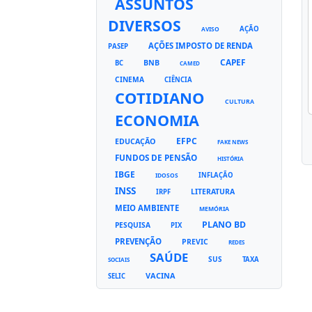
ASSUNTOS
DIVERSOS
AÇÃO
AVISO
AÇÕES IMPOSTO DE RENDA
PASEP
CAPEF
BNB
BC
CAMED
CINEMA
CIÊNCIA
COTIDIANO
CULTURA
ECONOMIA
EFPC
EDUCAÇÃO
FAKE NEWS
FUNDOS DE PENSÃO
HISTÓRIA
IBGE
INFLAÇÃO
IDOSOS
INSS
LITERATURA
IRPF
MEIO AMBIENTE
MEMÓRIA
PLANO BD
PESQUISA
PIX
PREVENÇÃO
PREVIC
REDES
SAÚDE
SUS
TAXA
SOCIAIS
VACINA
SELIC