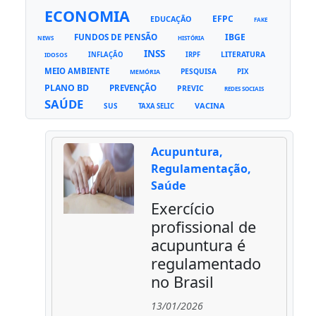
ECONOMIA
EFPC
EDUCAÇÃO
FAKE
FUNDOS DE PENSÃO
IBGE
NEWS
HISTÓRIA
INSS
LITERATURA
INFLAÇÃO
IRPF
IDOSOS
MEIO AMBIENTE
PESQUISA
PIX
MEMÓRIA
PLANO BD
PREVENÇÃO
PREVIC
REDES SOCIAIS
SAÚDE
VACINA
SUS
TAXA SELIC
Acupuntura,
Regulamentação,
Saúde
Exercício
profissional de
acupuntura é
regulamentado
no Brasil
13/01/2026