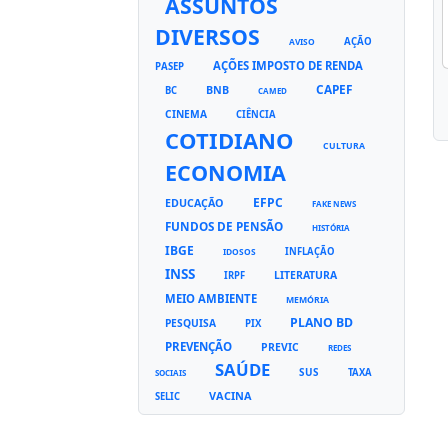
ASSUNTOS
DIVERSOS
AÇÃO
AVISO
AÇÕES IMPOSTO DE RENDA
PASEP
CAPEF
BNB
BC
CAMED
CINEMA
CIÊNCIA
COTIDIANO
CULTURA
ECONOMIA
EFPC
EDUCAÇÃO
FAKE NEWS
FUNDOS DE PENSÃO
HISTÓRIA
IBGE
INFLAÇÃO
IDOSOS
INSS
LITERATURA
IRPF
MEIO AMBIENTE
MEMÓRIA
PLANO BD
PESQUISA
PIX
PREVENÇÃO
PREVIC
REDES
SAÚDE
SUS
TAXA
SOCIAIS
VACINA
SELIC