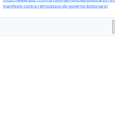
https://www.sul21.com.br/ultimas-noticias/politica/2019/
manifesto-contra-retrocessos-do-governo-bolsonaro/