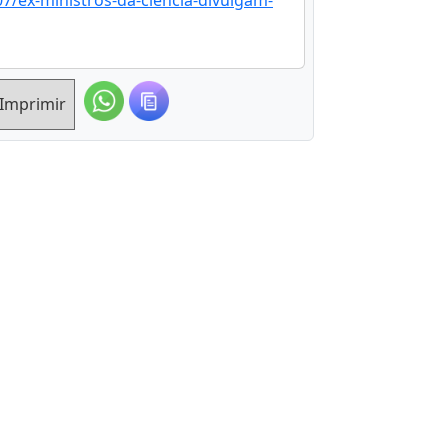
07/ex-ministros-da-ciencia-divulgam-
Imprimir