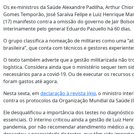
Os ex-ministros da Saúde Alexandre Padilha, Arthur Chior
Gomes Temporão, José Saraiva Felipe e Luiz Henrique Man
(17) manifesto contra a omissão do governo de Jair Bols
interinamente pelo general Eduardo Pazuello há 60 dias.
O grupo classifica a nomeação de militares como uma “at
brasileira”, que conta com técnicos e gestores experiente
O texto também adverte que a gestão militarizada não t
logística. Considera ainda que o ministério sequer tem si
necessários para a covid-19. Ou de executar os recursos
foram gastos até agora.
Nesta sexta, em
declaração à revista
Veja
, o ministro inte
contra os protocolos da Organização Mundial da Saúde (O
Ele desqualificou a importância dos testes no diagnóstic
essenciais. O interino criticou ainda a gestão de Luiz Hen
pandemia, por não recomendar atendimento médico a que