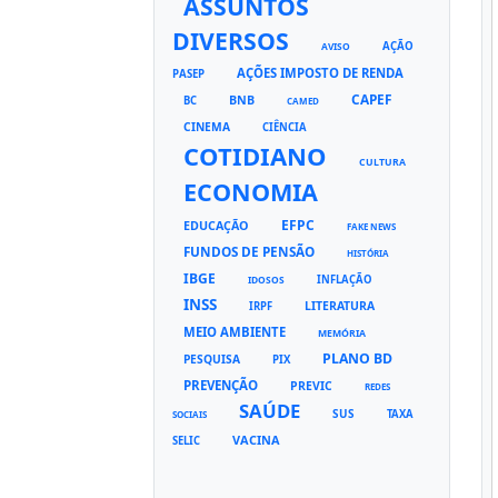
ASSUNTOS
DIVERSOS
AÇÃO
AVISO
AÇÕES IMPOSTO DE RENDA
PASEP
CAPEF
BNB
BC
CAMED
CINEMA
CIÊNCIA
COTIDIANO
CULTURA
ECONOMIA
EFPC
EDUCAÇÃO
FAKE NEWS
FUNDOS DE PENSÃO
HISTÓRIA
IBGE
INFLAÇÃO
IDOSOS
INSS
LITERATURA
IRPF
MEIO AMBIENTE
MEMÓRIA
PLANO BD
PESQUISA
PIX
PREVENÇÃO
PREVIC
REDES
SAÚDE
SUS
TAXA
SOCIAIS
VACINA
SELIC