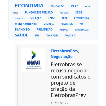
ECONOMIA
EFPC
EDUCAÇÃO
FAKE
FUNDOS DE PENSÃO
IBGE
NEWS
HISTÓRIA
INSS
LITERATURA
INFLAÇÃO
IRPF
IDOSOS
MEIO AMBIENTE
PESQUISA
PIX
MEMÓRIA
PLANO BD
PREVENÇÃO
PREVIC
REDES SOCIAIS
SAÚDE
VACINA
SUS
TAXA SELIC
EletrobrasPrev,
Negociação
Eletrobras se
recusa negociar
com sindicatos o
projeto de
criação da
EletrobrasPrev
15/09/2025