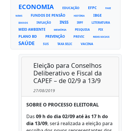
ECONOMIA
EFPC
EDUCAÇÃO
FAKE
FUNDOS DE PENSÃO
IBGE
NEWS
HISTÓRIA
INSS
LITERATURA
INFLAÇÃO
IRPF
IDOSOS
MEIO AMBIENTE
PESQUISA
PIX
MEMÓRIA
PLANO BD
PREVENÇÃO
PREVIC
REDES SOCIAIS
SAÚDE
VACINA
SUS
TAXA SELIC
Eleição para Conselhos
Deliberativo e Fiscal da
CAPEF – de 02/9 a 13/9
27/08/2019
SOBRE O PROCESSO ELEITORAL
Das
09 h do dia 02/09 até às 17 h do
dia 13/09
, será realizada a eleição para
escolha dos novos representantes dos